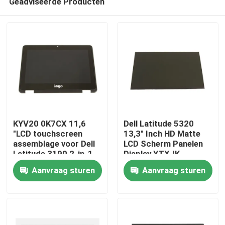
Geadviseerde Producten
KYV20 0K7CX 11,6
Dell Latitude 5320
"LCD touchscreen
13,3" Inch HD Matte
assemblage voor Dell
LCD Scherm Panelen
Latitude 3190 2-in-1
Display YTXJK
Thuis
Aanvraag sturen
Aanvraag sturen
Over ons
Contacten