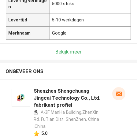
Levering vermoge
5000 stuks
n
Levertijd
5-10 werkdagen
Merknaam
Google
Bekijk meer
ONGEVEER ONS
Shenzhen Shengchuang
Jingcai Technology Co., Ltd.
fabrikant profiel
A-3F ManHa Building,ZhenXin
Rd. FuTian Dist. ShenZhen, China
,China
5.0