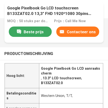
Google Pixelbook Go LCD touchscreen
B133ZAT02.0 13,3" FHD 1920*1080 30pins
Chromebook vervangingspaneel
MOQ：50 stuks per doos
Prijs：Call Me Now
Beste prijs
Contacteer ons
PRODUCTOMSCHRIJVING
Google Pixelbook Go LCD aanraaks
cherm
Hoog licht:
,
13.3" LCD touchscreen
,
B133ZAT02.0
Betalingsconditie
Western Union, T/T,
s