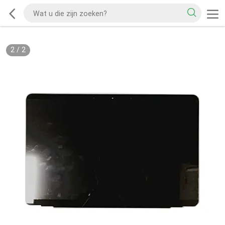
2
/
2