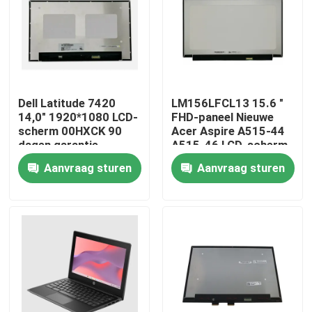
Producten
Video's
Dell Latitude 7420
LM156LFCL13 15.6 "
14,0" 1920*1080 LCD-
FHD-paneel Nieuwe
Lenovolcd het Schermvervanging
scherm 00HXCK 90
Acer Aspire A515-44
dagen garantie
A515-46 LCD-scherm
Aanvraag sturen
Aanvraag sturen
Het Schermvervanging van Dell LCD
Het Schermvervanging van HP LCD
Het Schermvervanging van Acer LCD
Macbooklcd het Schermvervanging