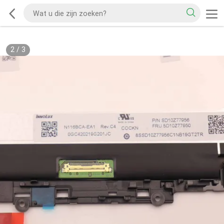
2
/
3