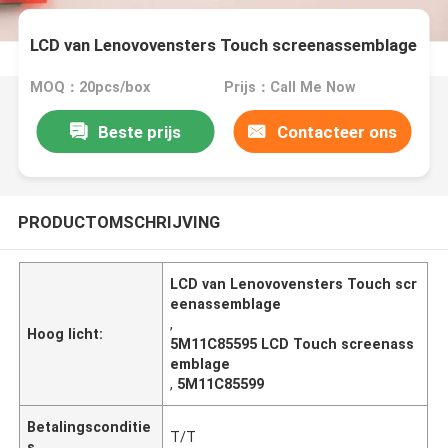
LCD van Lenovovensters Touch screenassemblage
MOQ：20pcs/box
Prijs：Call Me Now
Beste prijs
Contacteer ons
PRODUCTOMSCHRIJVING
LCD van Lenovovensters Touch scr
eenassemblage
,
Hoog licht:
5M11C85595 LCD Touch screenass
emblage
,
5M11C85599
Betalingsconditie
T/T
s