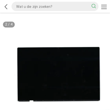
2
/
4