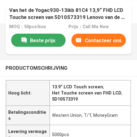
Van het de Yogac930-13ikb 81C4 13,9“ FHD LCD
Touche screen van 5D10S73319 Lenovo van de de
Becijferaarassemblage W het Kaderraad
MOQ：50pcs/box
Prijs：Call Me Now
Beste prijs
Contacteer ons
PRODUCTOMSCHRIJVING
13.9“ LCD Touch screen
,
Hoog licht:
Het Touche screen van FHD LCD
,
5D10S73319
Betalingsconditie
Western Union, T/T, MoneyGram
s
Levering vermoge
5000pcs