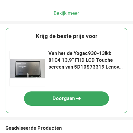
Bekijk meer
Krijg de beste prijs voor
Van het de Yogac930-13ikb
81C4 13,9“ FHD LCD Touche
screen van 5D10S73319 Lenovo
van de de
Becijferaarassemblage W het
Kaderraad
Doorgaan
Geadviseerde Producten