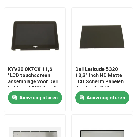
KYV20 0K7CX 11,6
Dell Latitude 5320
"LCD touchscreen
13,3" Inch HD Matte
assemblage voor Dell
LCD Scherm Panelen
Latitude 3190 2-in-1
Display YTXJK
Thuis
Aanvraag sturen
Aanvraag sturen
Over ons
Contacten