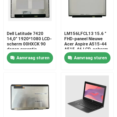
Producten
Video's
Dell Latitude 7420
LM156LFCL13 15.6 "
14,0" 1920*1080 LCD-
FHD-paneel Nieuwe
scherm 00HXCK 90
Acer Aspire A515-44
Lenovolcd het Schermvervanging
dagen garantie
A515-46 LCD-scherm
Aanvraag sturen
Aanvraag sturen
Het Schermvervanging van Dell LCD
Het Schermvervanging van HP LCD
Het Schermvervanging van Acer LCD
Macbooklcd het Schermvervanging