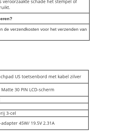
 veroorzaakte schade het stempel of
uikt.
deren?
len de verzendkosten voor het verzenden van
hpad US toetsenbord met kabel zilver
 Matte 30 PIN LCD-scherm
t
ij 3-cel
-adapter 45W/ 19.5V 2.31A