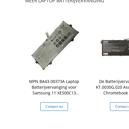
MEER LAPTOP BATTERIJVERVANGING
ptop
MPN BA43-00373A Laptop
De Batterijverv
nging 4WN0Y
Batterijvervanging voor
KT.0030G.020 Asu
voor Dell
Samsung 11 XE500C13
Chromebook 
13-7353 7577
Chromebook
C871/14/C933T (
779
 nu
Contact nu
Contact 