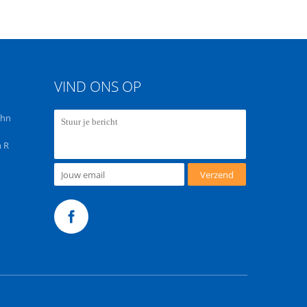
VIND ONS OP
chn
 R
Verzend