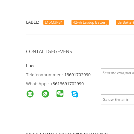
LABEL:
L15M3PB1
42wh Laptop Batterij
de Batter
CONTACTGEGEVENS
Luo
Telefoonnummer :
13691702990
WhatsApp :
+8613691702990