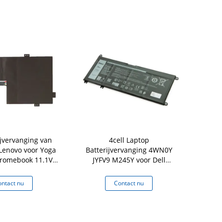
ijvervanging van
4cell Laptop
MPN BA43-
enovo voor Yoga
Batterijvervanging 4WN0Y
Batterijv
romebook 11.1V
JYFV9 M245Y voor Dell
Samsung
00E C330 N22 N23
Latitude 3310 13-7353 7577
Chr
7778 7779
ntact nu
Contact nu
Co