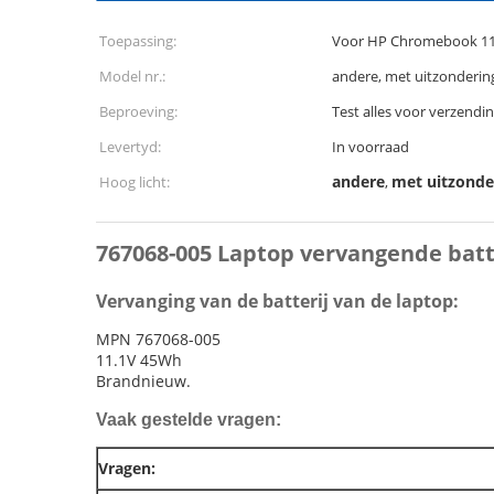
Toepassing:
Voor HP Chromebook 11
Model nr.:
andere, met uitzonderin
Beproeving:
Test alles voor verzendi
Levertyd:
In voorraad
andere
met uitzonde
Hoog licht:
,
767068-005 Laptop vervangende batt
Vervanging van de batterij van de laptop:
MPN 767068-005
11.1V 45Wh
Brandnieuw.
Vaak gestelde vragen:
Vragen: