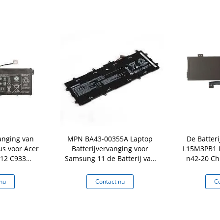
anging van
MPN BA43-00355A Laptop
De Batter
s voor Acer
Batterijvervanging voor
L15M3PB1 L
12 C933
Samsung 11 de Batterij van
n42-20 Ch
Aanraking)
XE500C12 Chromebook
45Wh van 3
nu
Contact nu
Co