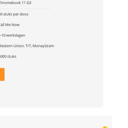
Chromebook 11 G3
50 stuks per doos
Call Me Now
5-10 werkdagen
Western Union, T/T, MoneyGram
5000 stuks