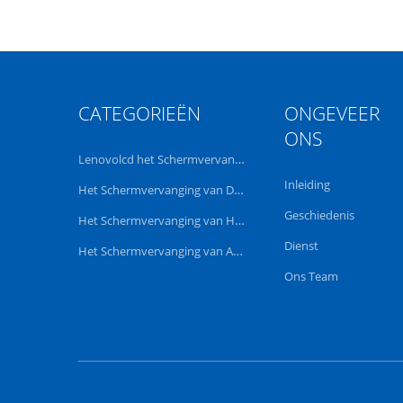
CATEGORIEËN
ONGEVEER
ONS
Lenovolcd het Schermvervanging
Inleiding
Het Schermvervanging van Dell LCD
Geschiedenis
Het Schermvervanging van HP LCD
Dienst
Het Schermvervanging van Acer LCD
Ons Team