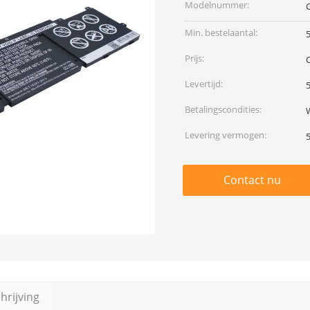
Modelnummer:
Min. bestelaantal:
Prijs:
Levertijd:
Betalingscondities:
Levering vermogen:
Contact nu
rijving