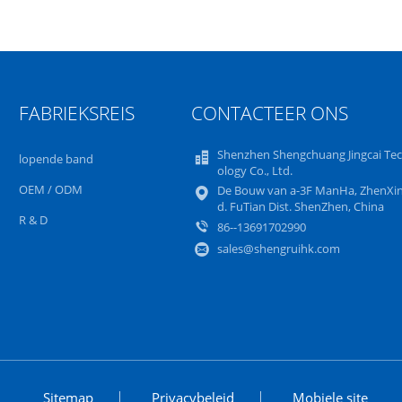
FABRIEKSREIS
CONTACTEER ONS
Shenzhen Shengchuang Jingcai Te
lopende band
ology Co., Ltd.
OEM / ODM
De Bouw van a-3F ManHa, ZhenXin
d. FuTian Dist. ShenZhen, China
R & D
86--13691702990
sales@shengruihk.com
Sitemap
Privacybeleid
Mobiele site