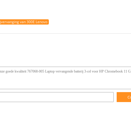
ijvervanging van 300E Lenovo
C