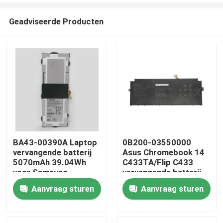
Geadviseerde Producten
BA43-00390A Laptop
0B200-03550000
vervangende batterij
Asus Chromebook 14
Thuis
5070mAh 39.04Wh
C433TA/Flip C433
voor Samsung
vervangende batterij
Chromebook
voor laptop
Aanvraag sturen
Aanvraag sturen
Over ons
XE310XBA XE525
XE521
Contacten