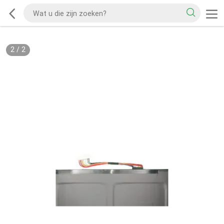
2
/
2