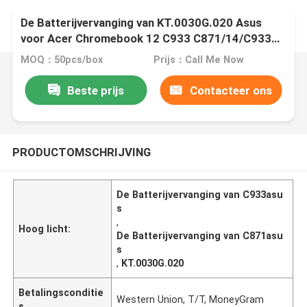
De Batterijvervanging van KT.0030G.020 Asus
voor Acer Chromebook 12 C933 C871/14/C933T
(Aanraking)
MOQ：50pcs/box
Prijs：Call Me Now
Beste prijs
Contacteer ons
PRODUCTOMSCHRIJVING
De Batterijvervanging van C933asu
s
,
Hoog licht:
De Batterijvervanging van C871asu
s
,
KT.0030G.020
Betalingsconditie
Western Union, T/T, MoneyGram
s