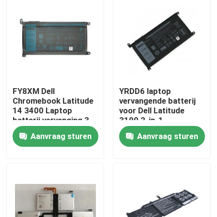
Producten
Video's
Lenovolcd het Schermvervanging
FY8XM Dell
YRDD6 laptop
Chromebook Latitude
vervangende batterij
14 3400 Laptop
voor Dell Latitude
Het Schermvervanging van Dell LCD
batterij vervanging 3-
3190 2-in-1
cel 11.4V 42Wh
Aanvraag sturen
Aanvraag sturen
Het Schermvervanging van HP LCD
Het Schermvervanging van Acer LCD
Macbooklcd het Schermvervanging