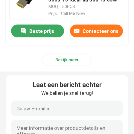
MOQ：50PCS
Prijs：Call Me Now
Het Schermvervanging van HP LCD
Beste prijs
Contacteer ons
Het Schermvervanging van Acer LCD
Macbooklcd het Schermvervanging
Bekijk meer
Microsoft Surfacelcd Vervanging
Laat een bericht achter
Asuslcd het Schermvervanging
We bellen je snel terug!
Samsung-Laptop LCD het Schermvervanging
Laptop het LEIDENE Scherm