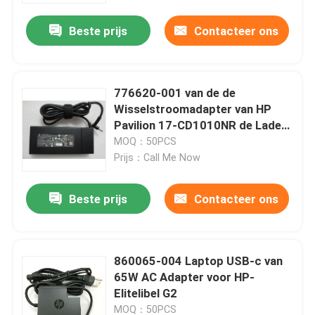
Beste prijs
Contacteer ons
776620-001 van de de
Wisselstroomadapter van HP
Pavilion 17-CD1010NR de Lader
150W
MOQ：50PCS
Prijs：Call Me Now
Beste prijs
Contacteer ons
Huis
860065-004 Laptop USB-c van
Producten
65W AC Adapter voor HP-
Elitelibel G2
Video's
MOQ：50PCS