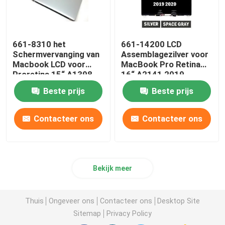
661-8310 het
661-14200 LCD
Schermvervanging van
Assemblagezilver voor
Macbook LCD voor
MacBook Pro Retina
Proretina 15“ A1398
16“ A2141 2019
eind 2013-2014 van
EMC3347
Beste prijs
Beste prijs
Apple
Contacteer ons
Contacteer ons
Bekijk meer
Thuis
Ongeveer ons
Contacteer ons
Desktop Site
Sitemap
Privacy Policy