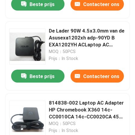
Beste prijs
Contacteer ons
De Lader 90W 4.5x3.0mm van de
Asusexa1202xh adp-90YD B
EXA1202YH ACLaptop AC
Adapter
MOQ：50PCS
Prijs：In Stock
Beste prijs
Contacteer ons
814838-002 Laptop AC Adapter
HP Chromebook X360 14c-
CC0010CA 14c-CC0020CA 45W
USB-c
MOQ：50PCS
Prijs：In Stock