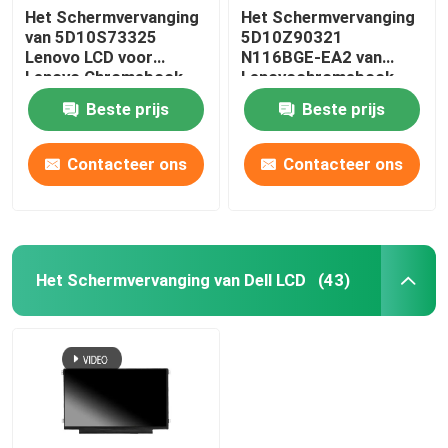
Het Schermvervanging
Het Schermvervanging
van 5D10S73325
5D10Z90321
Lenovo LCD voor
N116BGE-EA2 van
Lenovo Chromebook
Lenovochromebook
C330 B116XAB01
100E Gen3 AMD LCD
Beste prijs
Beste prijs
Contacteer ons
Contacteer ons
Het Schermvervanging van Dell LCD
(43)