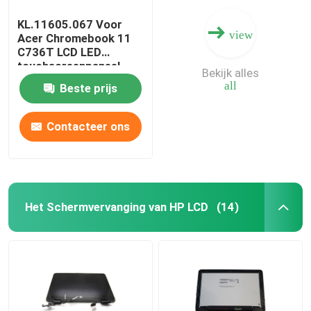
KL.11605.067 Voor
view
Acer Chromebook 11
C736T LCD LED
touchscreenpaneel
Bekijk alles
11,6" HD IPS
all
Beste prijs
B116XAK01.0
B116XAK01.2
Contacteer ons
Het Schermvervanging van HP LCD
(14)