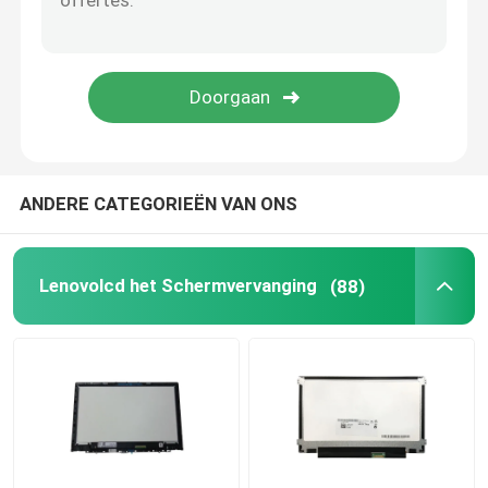
Het Scherm van AIO LCD
De Spaander van geïntegreerde schakelingen
Laptop de Dekking van Palmrest
ANDERE CATEGORIEËN VAN ONS
Laptop AC Adapter
Lenovolcd het Schermvervanging
(88)
Laptop Toetsenbordvervanging
Laptop Batterijvervanging
Laptop Vervangingsdelen