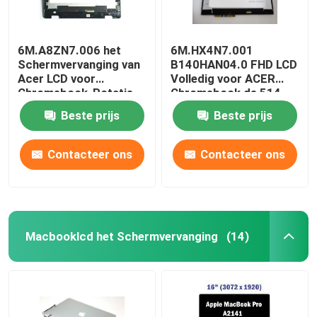
6M.A8ZN7.006 het
6M.HX4N7.001
Schermvervanging van
B140HAN04.0 FHD LCD
Acer LCD voor
Volledig voor ACER
Chromebook-Rotatie
Chromebook de 514
511 R753T 11,6 Duim
cp514-1h-r4hq-V.S.
Beste prijs
Beste prijs
Contacteer ons
Contacteer ons
Macbooklcd het Schermvervanging
(14)