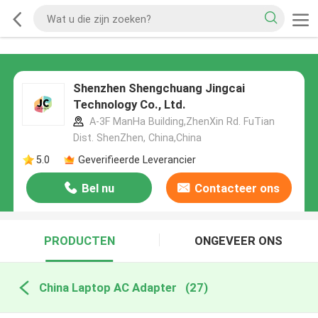
Shenzhen Shengchuang Jingcai
Technology Co., Ltd.
A-3F ManHa Building,ZhenXin Rd. FuTian
Dist. ShenZhen, China,China
5.0
Geverifieerde Leverancier
Bel nu
Contacteer ons
PRODUCTEN
ONGEVEER ONS
China Laptop AC Adapter
(27)