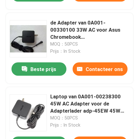
de Adapter van 0A001-
00330100 33W AC voor Asus
Chromebook
C200MA/C300MA/C300SA
MOQ：50PCS
Prijs：In Stock
Beste prijs
Contacteer ons
Laptop van 0A001-00238300
45W AC Adapter voor de
Adapterlader adp-45EW 45W
USB-c van ASUS AC
MOQ：50PCS
Prijs：In Stock