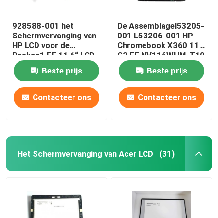
928588-001 het
De Assemblagel53205-
Schermvervanging van
001 L53206-001 HP
HP LCD voor de
Chromebook X360 11
Reeksg1 EE 11,6“ LCD
G2 EE NV116WHM-T10
Comité van
LCD W/Frame Raad van
Beste prijs
Beste prijs
Chromebook X360 11-
HP LCD
VE
Contacteer ons
Contacteer ons
Het Schermvervanging van Acer LCD
(31)