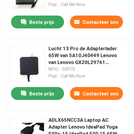
Prijs：Call Me Now
Ongeveer ons
Beste prijs
Contacteer ons
Fabrieksreis
Lucht 13 Pro de Adapterlader
Kwaliteitscontrole
65W van 5A10J40449 Lenovo
van Lenovo GX20L29761
GX20L29762 GX20L29763 AC
MOQ：50PCS
Contacteer ons
Prijs：Call Me Now
Verzoek om een Citaat
Beste prijs
Contacteer ons
Lenovolcd het Schermvervanging
ADLX65NCC3A Laptop AC
Adapter Lenovo IdeaPad Yoga
Het Schermvervanging van Dell LCD
500s-15 IdeaPad 500 15 65W