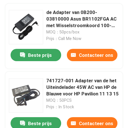
de Adapter van 0B200-
03810000 Asus BR1102FGA AC
met Wisselstroomkoord 100-
240V 50/60Hz
MOQ：50pcs/box
Prijs：Call Me Now
Beste prijs
Contacteer ons
741727-001 Adapter van de het
Uiteindelader 45W AC van HP de
Blauwe voor HP Pavilion 11 13 15
MOQ：50PCS
Prijs：In Stock
Beste prijs
Contacteer ons