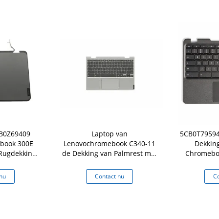
CB0Z69409
Laptop van
5CB0T79594
book 300E
Lenovochromebook C340-11
Dekking
Rugdekking
de Dekking van Palmrest met
Chromebo
enne
Toetsenbord Touchpad
Gen Ke
Zilveren 5CB0U43369
nu
Contact nu
Co