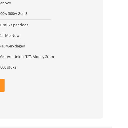
Lenovo
500w 300w Gen 3
50 stuks per doos
Call Me Now
5-10 werkdagen
Western Union, T/T, MoneyGram
5000 stuks