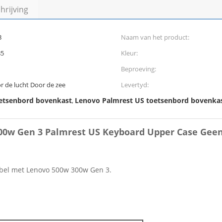
rijving
3
Naam van het product:
85
Kleur:
Beproeving:
 de lucht Door de zee
Levertyd:
etsenbord bovenkast
Lenovo Palmrest US toetsenbord bovenka
,
00w Gen 3 Palmrest US Keyboard Upper Case Gee
ibel met Lenovo 500w 300w Gen 3.