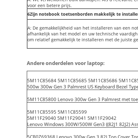
voor een betere prijs.
6Zijn notebook toetsenborden makkelijk te installe
A: De gemakkelijkheid van het installeren van een n
afhankelijk van het model en uw technische vaardig
om relatief gemakkelijk te installeren met de juiste 
Andere onderdelen voor laptop:
5M11C85684 5M11C85685 5M11C85686 5M11C85
500w 300w Gen 3 Palmrest US Keyboard Bezel Typ
5M11C85800 Lenovo 300w Gen 3 Palmrest met toet
5M11C85595 5M11C85599
5M11F29040 5M11F29041 5M11F29042
Lenovo Windows 300W/500W Gen3 ((82J1 82J2) As
5CB0Z69368 Lenovo 300w Gen 3 82J Top Cover Top