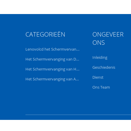
CATEGORIEËN
ONGEVEER
ONS
Lenovolcd het Schermvervanging
Inleiding
Het Schermvervanging van Dell LCD
Geschiedenis
Het Schermvervanging van HP LCD
Dienst
Het Schermvervanging van Acer LCD
Ons Team