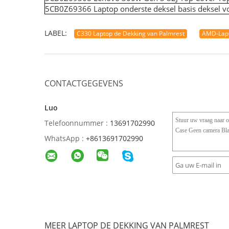
5CB0Z69366 Laptop onderste deksel basis deksel 
LABEL:
C330 Laptop de Dekking van Palmrest
AMD-Lapt
CONTACTGEGEVENS
Luo
Telefoonnummer :
13691702990
WhatsApp :
+8613691702990
MEER LAPTOP DE DEKKING VAN PALMREST