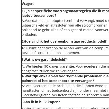
Vragen:
1Zijn er specifieke voorzorgsmaatregelen die ik mo
laptop toetsenbord?
A:Voordat u een laptoptoetsenbord vervangt, moet u e
uitgeschakeld en afgesloten van alle stroombronnen.
polsband te gebruiken of een geaard metaal voorwerp 
ontladen.
2Hoe vind ik het overeenkomstige productmodel?
A: U kunt het etiket op de achterkant van de computer
bevat, of contact met ons opnemen.
3Wat is uw garantiebeleid?
A: We bieden 90 dagen garantie. Voor goederen die ni
aangetast, zullen we ze vervangen.
4.Wat zijn enkele veel voorkomende problemen di
palmrest of het toetsenbord te vervangen?
A: Veel voorkomende problemen die kunnen worden o
handtasten of het toetsenbord zijn onder meer niet-r
vloeistofvergieten, versleten toetsen en gebroken ha
5Kan ik in bulk kopen?
A: We verwelkomen bulk aankopen. Als u relevante e