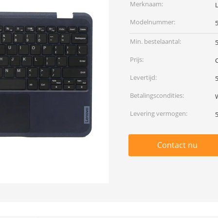
Merknaam:
Modelnummer:
Min. bestelaantal:
Prijs:
Levertijd:
Betalingscondities:
Levering vermogen:
Contact nu