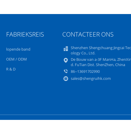
FABRIEKSREIS
CONTACTEER ONS
Shenzhen Shengchuang Jingcai Te
lopende band
ology Co., Ltd.
OEM / ODM
De Bouw van a-3F ManHa, ZhenXin
d. FuTian Dist. ShenZhen, China
R & D
86--13691702990
sales@shengruihk.com
Sitemap
Privacybeleid
Mobiele site