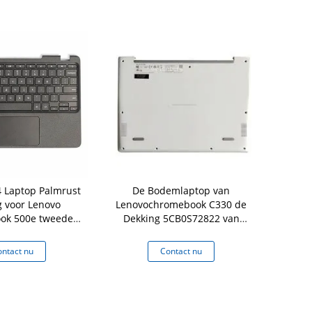
 Laptop Palmrust
De Bodemlaptop van
5CB0Z69445
 voor Lenovo
Lenovochromebook C330 de
Dekking
ok 500e tweede
Dekking 5CB0S72822 van
Chromeboo
yboard Bezel
Palmrest
Palmrest d
ntact nu
Contact nu
Co