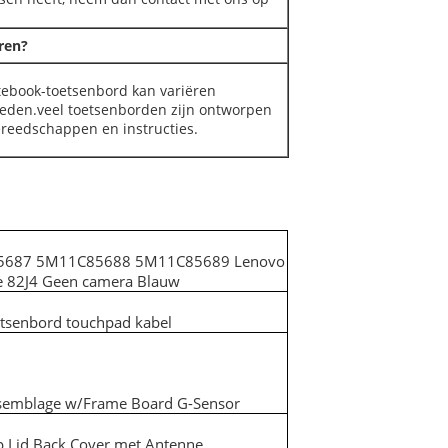
ren?
otebook-toetsenbord kan variëren
heden.veel toetsenborden zijn ontworpen
gereedschappen en instructies.
687 5M11C85688 5M11C85689 Lenovo
e 82J4 Geen camera Blauw
senbord touchpad kabel
semblage w/Frame Board G-Sensor
 Lid Back Cover met Antenne