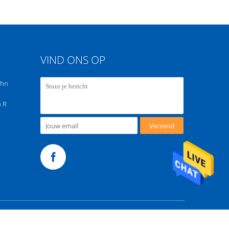
VIND ONS OP
chn
 R
Verzend