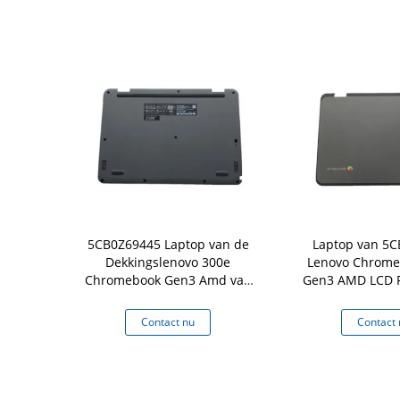
ptop van
5CB0Z69445 Laptop van de
Laptop van 5
ook C330 de
Dekkingslenovo 300e
Lenovo Chrome
S72822 van
Chromebook Gen3 Amd van
Gen3 AMD LCD 
est
Palmrest de Bodemdekking
met Ant
 nu
Contact nu
Contact 