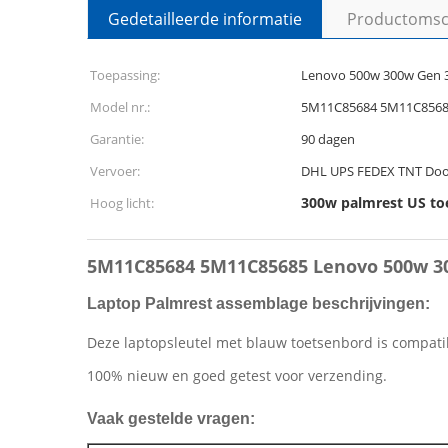
Gedetailleerde informatie
Productomsch
Toepassing:
Lenovo 500w 300w Gen 
Model nr.:
5M11C85684 5M11C856
Garantie:
90 dagen
Vervoer:
DHL UPS FEDEX TNT Door
300w palmrest US to
Hoog licht:
5M11C85684 5M11C85685 Lenovo 500w 3
Laptop Palmrest assemblage beschrijvingen:
Deze laptopsleutel met blauw toetsenbord is compat
100% nieuw en goed getest voor verzending.
Vaak gestelde vragen: