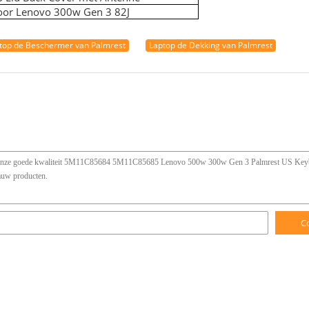
voor Lenovo 300w Gen 3 82J
op de Beschermer van Palmrest
Laptop de Dekking van Palmrest
C