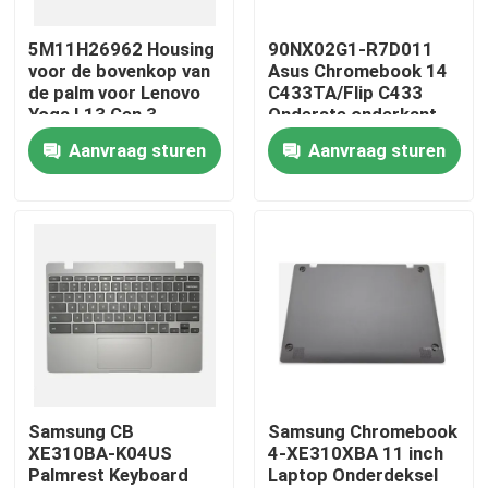
5M11H26962 Housing
90NX02G1-R7D011
Producten
voor de bovenkop van
Asus Chromebook 14
de palm voor Lenovo
C433TA/Flip C433
Yoga L13 Gen 3
Onderste onderkant
Video's
Aanvraag sturen
Aanvraag sturen
Lenovolcd het Schermvervanging
Het Schermvervanging van Dell LCD
Het Schermvervanging van HP LCD
Het Schermvervanging van Acer LCD
Samsung CB
Samsung Chromebook
XE310BA-K04US
4-XE310XBA 11 inch
Palmrest Keyboard
Laptop Onderdeksel
Macbooklcd het Schermvervanging