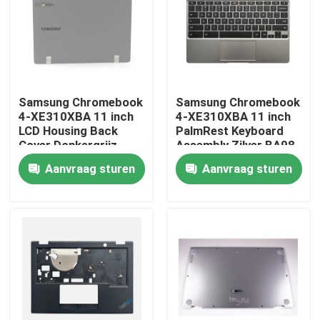
Samsung Chromebook
Samsung Chromebook
4-XE310XBA 11 inch
4-XE310XBA 11 inch
LCD Housing Back
PalmRest Keyboard
Cover Donkergrijz
Assembly Zilver BA98-
BA98-01974B
01976A BA61-03989A
Aanvraag sturen
Aanvraag sturen
Thuis
Over ons
Contacten