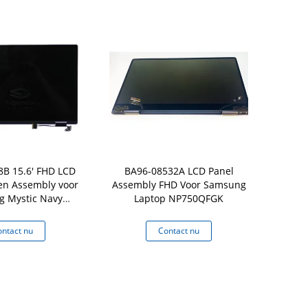
B 15.6' FHD LCD
BA96-08532A LCD Panel
X934552-01
en Assembly voor
Assembly FHD Voor Samsung
4K 4096×2
 Mystic Navy
Laptop NP750QFGK
Screen L
0QDB-KB3US
Touch Glass
ntact nu
Contact nu
Co