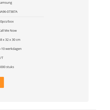
Samsung
BA96-07387A
20pcs/box
Call Me Now
8 x 32 x 30 cm
5-10 werkdagen
T/T
5000 stuks