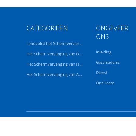
CATEGORIEËN
ONGEVEER
ONS
Lenovolcd het Schermvervanging
Inleiding
Het Schermvervanging van Dell LCD
Geschiedenis
Het Schermvervanging van HP LCD
Dienst
Het Schermvervanging van Acer LCD
Ons Team
China Goed Kwaliteit Leno