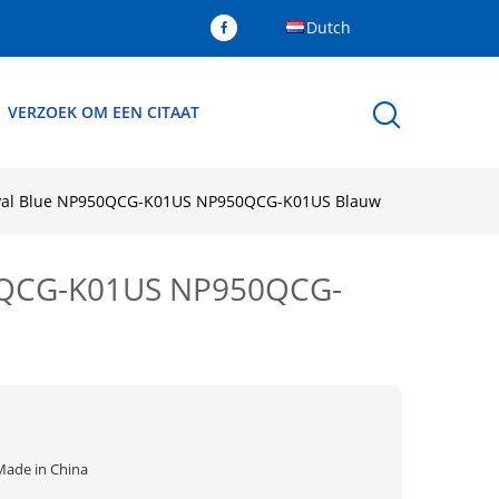
Dutch
VERZOEK OM EEN CITAAT
oyal Blue NP950QCG-K01US NP950QCG-K01US Blauw
50QCG-K01US NP950QCG-
Made in China