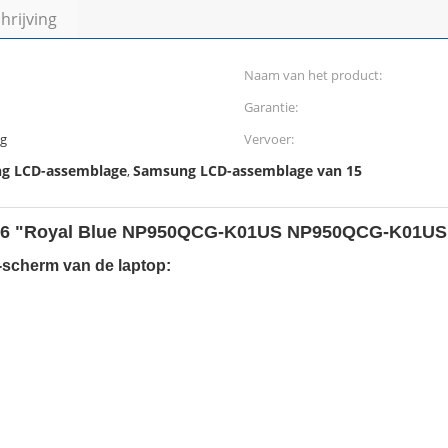
rijving
Naam van het product:
Garantie:
ng
Vervoer:
g LCD-assemblage
Samsung LCD-assemblage van 15
,
.6 "Royal Blue NP950QCG-K01US NP950QCG-K01US
-scherm van de laptop: