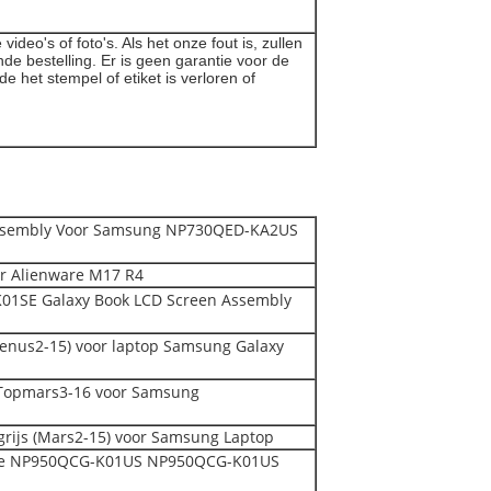
deo's of foto's. Als het onze fout is, zullen
de bestelling. Er is geen garantie voor de
het stempel of etiket is verloren of
Assembly Voor Samsung NP730QED-KA2US
 Alienware M17 R4
01SE Galaxy Book LCD Screen Assembly
enus2-15) voor laptop Samsung Galaxy
 Topmars3-16 voor Samsung
rijs (Mars2-15) voor Samsung Laptop
lue NP950QCG-K01US NP950QCG-K01US