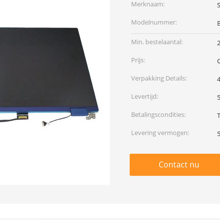
Merknaam:
Modelnummer:
Min. bestelaantal:
Prijs:
Verpakking Details:
4
Levertijd:
Betalingscondities:
Levering vermogen:
Contact nu