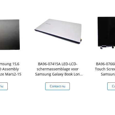
msung 15,6
BA96-07415A LED-LCD-
BA96-07668
D Assembly
schermassemblage voor
Touch Scre
jze Mars2-15
Samsung Galaxy Book Lon
Samsung
NP950XCJ 15.6" FHD
NP95
nu
Contact nu
Co