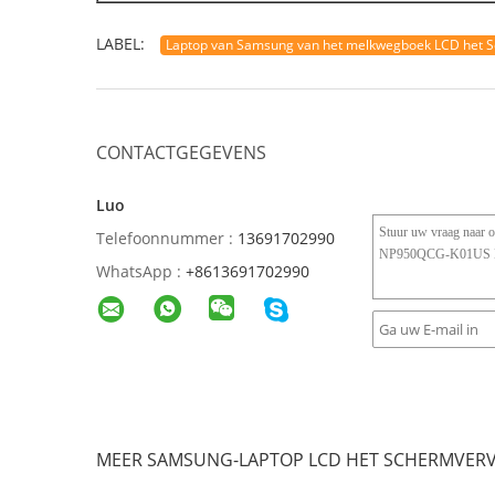
LABEL:
Laptop van Samsung van het melkwegboek LCD het 
CONTACTGEGEVENS
Luo
Telefoonnummer :
13691702990
WhatsApp :
+8613691702990
MEER SAMSUNG-LAPTOP LCD HET SCHERMVER