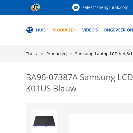
sales@shengruihk.com
HUIS
PRODUCTEN
VIDEO'S
ONGEVEER ON
Thuis
Producten
Samsung-Laptop LCD het Sc
BA96-07387A Samsung LCD
K01US Blauw