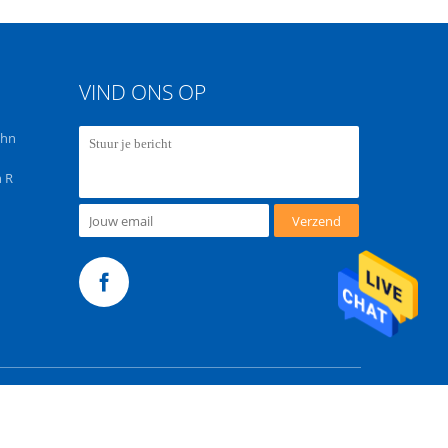
VIND ONS OP
chn
 R
Verzend
.com. All Rights Reserved.