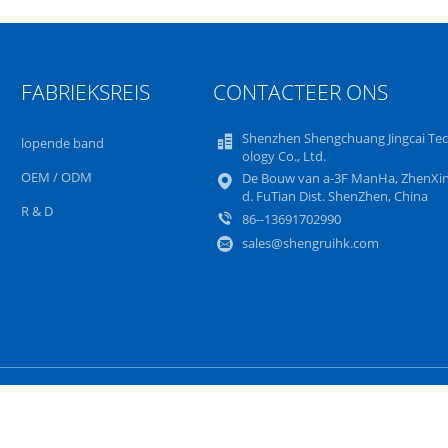
FABRIEKSREIS
CONTACTEER ONS
Shenzhen Shengchuang Jingcai Te
lopende band
ology Co., Ltd.
OEM / ODM
De Bouw van a-3F ManHa, ZhenXin
d. FuTian Dist. ShenZhen, China
R & D
86--13691702990
sales@shengruihk.com
Sitemap
Privacybeleid
Mobiele site
volcd het Schermvervanging Leverancier. © 2023 - 2024 notebook-lcdscreen