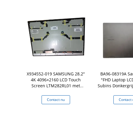
LCD Panel
X934552-019 SAMSUNG 28.2"
BA96-08319A Sa
oor Samsung
4K 4096×2160 LCD Touch
"FHD Laptop LC
750QFGK
Screen LTM282RL01 met
Subins Donkergri
Touch Glass Screen Display
 nu
Contact nu
Contact 