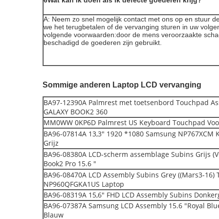
6Wat kan ik doen als ik defecte goederen krijg?
A: Neem zo snel mogelijk contact met ons op en stuur de vi
we het terugbetalen of de vervanging sturen in uw volgen
volgende voorwaarden:door de mens veroorzaakte schade 
beschadigd de goederen zijn gebruikt.
Sommige anderen Laptop LCD vervanging
BA97-12390A Palmrest met toetsenbord Touchpad 
GALAXY BOOK2 360
MM0WW 0KP6D Palmrest US Keyboard Touchpad Voor
BA96-07814A 13,3" 1920 *1080 Samsung NP767XCM K
Grijz
BA96-08380A LCD-scherm assemblage Subins Grijs (V
Book2 Pro 15.6 "
BA96-08470A LCD Assembly Subins Grey ((Mars3-16)
NP960QFGKA1US Laptop
BA96-08319A 15,6" FHD LCD Assembly Subins Donkerg
BA96-07387A Samsung LCD Assembly 15.6 "Royal B
Blauw