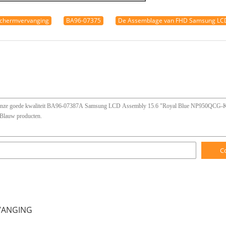
Schermvervanging
BA96-07375
De Assemblage van FHD Samsung LC
C
VANGING