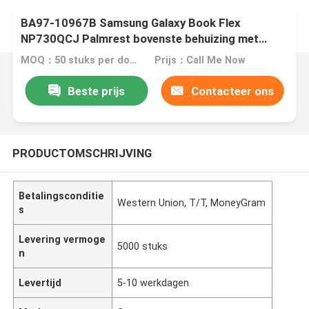
BA97-10967B Samsung Galaxy Book Flex
NP730QCJ Palmrest bovenste behuizing met
touchpad toetsenbord
MOQ：50 stuks per doos
Prijs：Call Me Now
Beste prijs
Contacteer ons
PRODUCTOMSCHRIJVING
Betalingsconditie
Western Union, T/T, MoneyGram
s
Levering vermoge
5000 stuks
n
Levertijd
5-10 werkdagen