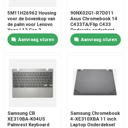
5M11H26962 Housing
90NX02G1-R7D011
Producten
voor de bovenkop van
Asus Chromebook 14
de palm voor Lenovo
C433TA/Flip C433
Yoga L13 Gen 3
Onderste onderkant
Video's
Aanvraag sturen
Aanvraag sturen
Lenovolcd het Schermvervanging
Het Schermvervanging van Dell LCD
Het Schermvervanging van HP LCD
Het Schermvervanging van Acer LCD
Samsung CB
Samsung Chromebook
XE310BA-K04US
4-XE310XBA 11 inch
Palmrest Keyboard
Laptop Onderdeksel
Macbooklcd het Schermvervanging