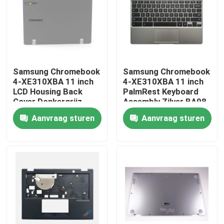
Samsung Chromebook
Samsung Chromebook
4-XE310XBA 11 inch
4-XE310XBA 11 inch
LCD Housing Back
PalmRest Keyboard
Cover Donkergrijz
Assembly Zilver BA98-
BA98-01974B
01976A BA61-03989A
Aanvraag sturen
Aanvraag sturen
Thuis
Over ons
Contacten