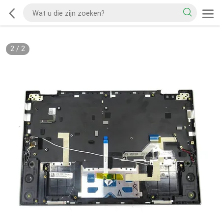
2
/
2