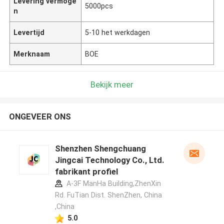
Levering vermoge
5000pcs
n
Levertijd
5-10 het werkdagen
Merknaam
BOE
Bekijk meer
ONGEVEER ONS
Shenzhen Shengchuang
Jingcai Technology Co., Ltd.
fabrikant profiel
A-3F ManHa Building,ZhenXin
Rd. FuTian Dist. ShenZhen, China
,China
5.0