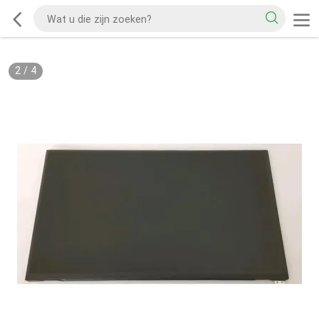
2
/
4