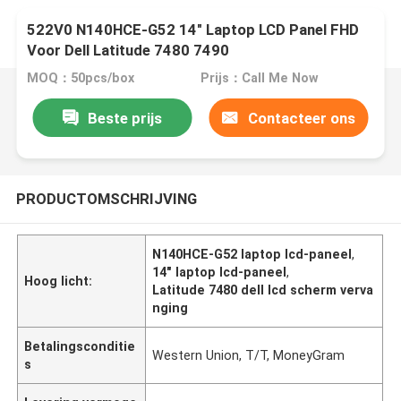
522V0 N140HCE-G52 14" Laptop LCD Panel FHD
Voor Dell Latitude 7480 7490
MOQ：50pcs/box
Prijs：Call Me Now
Beste prijs
Contacteer ons
PRODUCTOMSCHRIJVING
N140HCE-G52 laptop lcd-paneel
,
14" laptop lcd-paneel
,
Hoog licht:
Latitude 7480 dell lcd scherm verva
nging
Betalingsconditie
Western Union, T/T, MoneyGram
s