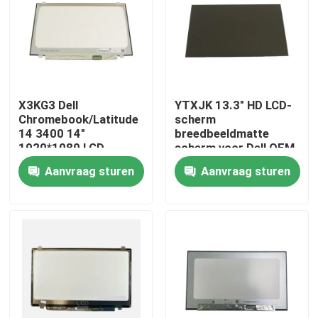
Producten
Video's
X3KG3 Dell
YTXJK 13.3" HD LCD-
Chromebook/Latitude
scherm
Lenovolcd het Schermvervanging
14 3400 14"
breedbeeldmatte
1920*1080 LCD-
scherm voor Dell OEM
scherm Matte Panel
Latitude 5300/7300
Aanvraag sturen
Aanvraag sturen
Het Schermvervanging van Dell LCD
NT133WHM-N61
Het Schermvervanging van HP LCD
Het Schermvervanging van Acer LCD
Macbooklcd het Schermvervanging