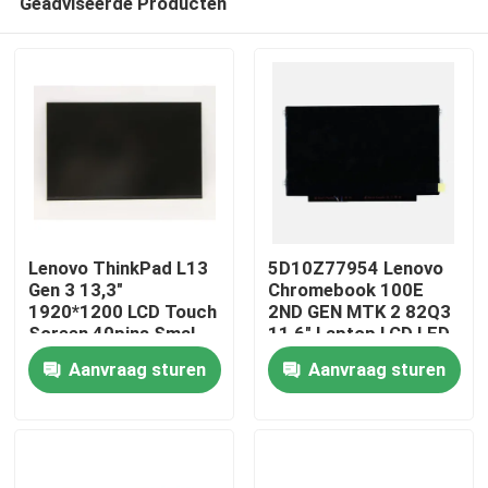
Geadviseerde Producten
Lenovo ThinkPad L13
5D10Z77954 Lenovo
Gen 3 13,3"
Chromebook 100E
1920*1200 LCD Touch
2ND GEN MTK 2 82Q3
Screen 40pins Smal
11,6" Laptop LCD LED
Thuis
R133NW4K R0
scherm
Aanvraag sturen
Aanvraag sturen
Over ons
Contacten