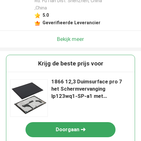
Rd. FuTian Dist. ShenZhen, China
,China
5.0
Geverifieerde Leverancier
Bekijk meer
Krijg de beste prijs voor
1866 12,3 Duimsurface pro 7
het Schermvervanging
lp123wq1-SP-a1 met
Aanrakingsassemblage
Doorgaan