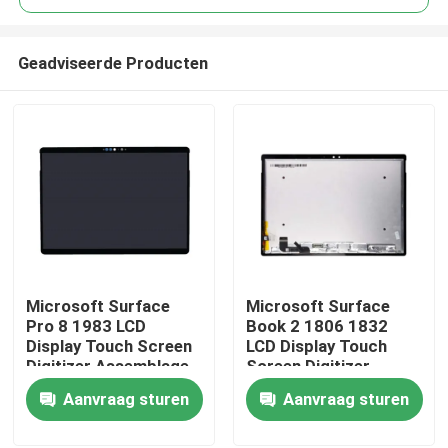
Geadviseerde Producten
Microsoft Surface
Microsoft Surface
Huis
Pro 8 1983 LCD
Book 2 1806 1832
Display Touch Screen
LCD Display Touch
Digitizer Assemblage
Screen Digitizer
Producten
13.3" 2880x1920
Assembly 13,5"
Aanvraag sturen
Aanvraag sturen
Video's