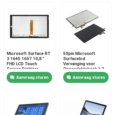
Ongeveer ons
Fabrieksreis
Kwaliteitscontrole
Microsoft Surface RT
50pin Microsoft
3 1645 1657 10,8 "
Surfacelcd
Contacteer ons
FHD LCD Touch
Vervanging voor
Screen Digitizer
Oppervlakteboek 1 2
Assembly
1703 1704
Aanvraag sturen
Aanvraag sturen
3000x2000-IPS EIV
Verzoek om een Citaat
Lenovolcd het Schermvervanging
Het Schermvervanging van Dell LCD