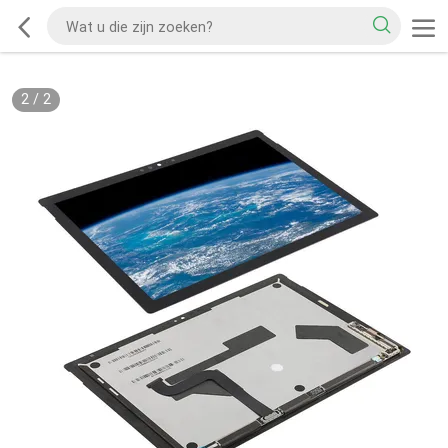
2
/
2