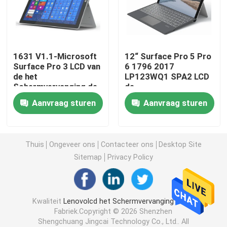
Het Schermvervanging van HP LCD
1631 V1.1-Microsoft
12“ Surface Pro 5 Pro
Het Schermvervanging van Acer LCD
Surface Pro 3 LCD van
6 1796 2017
de het
LP123WQ1 SPA2 LCD
Schermvervanging de
de
Macbooklcd het Schermvervanging
Vervanging van de
Aanrakingsassemblage
Aanvraag sturen
Aanvraag sturen
Touch
van het
screenbecijferaar
Schermvervanging
Microsoft Surfacelcd Vervanging
Thuis
Ongeveer ons
Contacteer ons
Desktop Site
Asuslcd het Schermvervanging
Sitemap
Privacy Policy
Samsung-Laptop LCD het Schermvervanging
Kwaliteit
Lenovolcd het Schermvervanging
China
Fabriek.Copyright © 2026 Shenzhen
Laptop het LEIDENE Scherm
Shengchuang Jingcai Technology Co., Ltd.. All