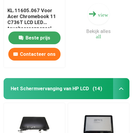
KL.11605.067 Voor
view
Acer Chromebook 11
C736T LCD LED
touchscreenpaneel
Bekijk alles
11,6" HD IPS
all
Beste prijs
B116XAK01.0
B116XAK01.2
Contacteer ons
Het Schermvervanging van HP LCD
(14)