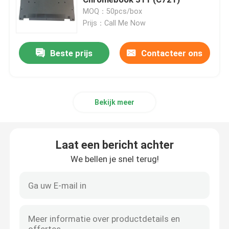
MOQ：50pcs/box
Prijs：Call Me Now
Het Schermvervanging van HP LCD
Beste prijs
Contacteer ons
Het Schermvervanging van Acer LCD
Macbooklcd het Schermvervanging
Bekijk meer
Microsoft Surfacelcd Vervanging
Laat een bericht achter
Asuslcd het Schermvervanging
We bellen je snel terug!
Samsung-Laptop LCD het Schermvervanging
Laptop het LEIDENE Scherm