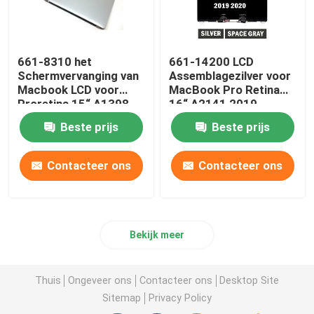
661-8310 het
661-14200 LCD
Schermvervanging van
Assemblagezilver voor
Macbook LCD voor
MacBook Pro Retina
Proretina 15“ A1398
16“ A2141 2019
eind 2013-2014 van
EMC3347
Beste prijs
Beste prijs
Apple
Contacteer ons
Contacteer ons
Bekijk meer
Thuis
Ongeveer ons
Contacteer ons
Desktop Site
Sitemap
Privacy Policy