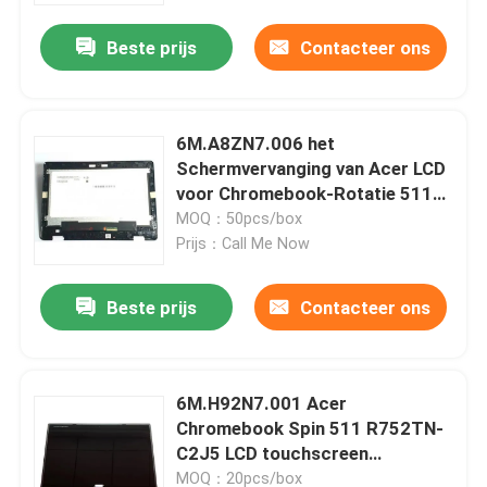
Beste prijs
Contacteer ons
6M.A8ZN7.006 het
Schermvervanging van Acer LCD
voor Chromebook-Rotatie 511
R753T 11,6 Duim
MOQ：50pcs/box
Prijs：Call Me Now
Beste prijs
Contacteer ons
Huis
6M.H92N7.001 Acer
Producten
Chromebook Spin 511 R752TN-
C2J5 LCD touchscreen
assemblage
Video's
MOQ：20pcs/box