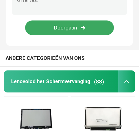
Het Scherm van AIO LCD
De Spaander van geïntegreerde schakelingen
Laptop de Dekking van Palmrest
ANDERE CATEGORIEËN VAN ONS
Laptop AC Adapter
Lenovolcd het Schermvervanging
(88)
Laptop Toetsenbordvervanging
Laptop Batterijvervanging
Laptop Vervangingsdelen