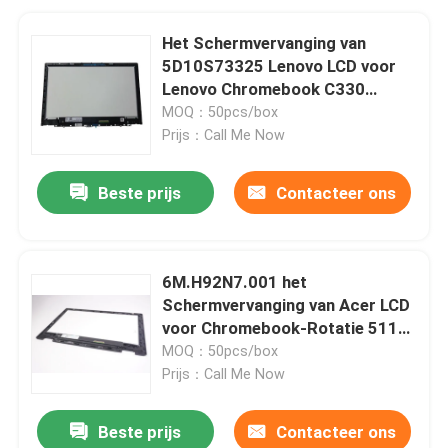
Het Schermvervanging van
5D10S73325 Lenovo LCD voor
Lenovo Chromebook C330
B116XAB01
MOQ：50pcs/box
Prijs：Call Me Now
Beste prijs
Contacteer ons
6M.H92N7.001 het
Schermvervanging van Acer LCD
voor Chromebook-Rotatie 511
R752TN-C2J5 11,6“
MOQ：50pcs/box
B116XAB01.4
Prijs：Call Me Now
Beste prijs
Contacteer ons