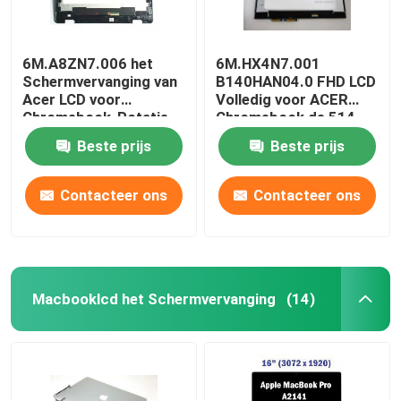
6M.A8ZN7.006 het
6M.HX4N7.001
Schermvervanging van
B140HAN04.0 FHD LCD
Acer LCD voor
Volledig voor ACER
Chromebook-Rotatie
Chromebook de 514
511 R753T 11,6 Duim
cp514-1h-r4hq-V.S.
Beste prijs
Beste prijs
Contacteer ons
Contacteer ons
Macbooklcd het Schermvervanging
(14)