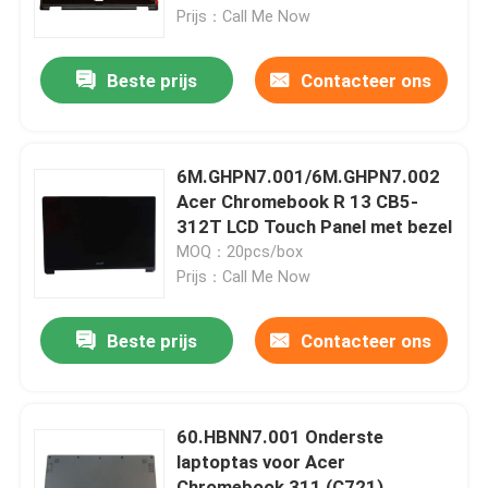
Prijs：Call Me Now
Ongeveer ons
Beste prijs
Contacteer ons
Fabrieksreis
6M.GHPN7.001/6M.GHPN7.002
Kwaliteitscontrole
Acer Chromebook R 13 CB5-
312T LCD Touch Panel met bezel
MOQ：20pcs/box
Contacteer ons
Prijs：Call Me Now
Verzoek om een Citaat
Beste prijs
Contacteer ons
Lenovolcd het Schermvervanging
60.HBNN7.001 Onderste
laptoptas voor Acer
Het Schermvervanging van Dell LCD
Chromebook 311 (C721)