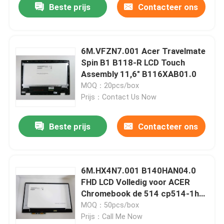
Beste prijs
Contacteer ons
6M.VFZN7.001 Acer Travelmate
Spin B1 B118-R LCD Touch
Assembly 11,6" B116XAB01.0
MOQ：20pcs/box
Prijs：Contact Us Now
Beste prijs
Contacteer ons
6M.HX4N7.001 B140HAN04.0
FHD LCD Volledig voor ACER
Chromebook de 514 cp514-1h-
r4hq-V.S.
MOQ：50pcs/box
Prijs：Call Me Now