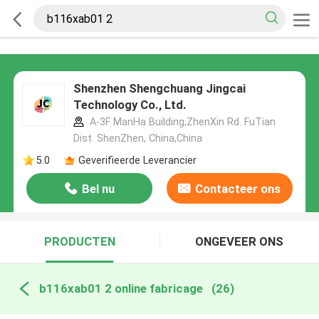
Shenzhen Shengchuang Jingcai
Technology Co., Ltd.
A-3F ManHa Building,ZhenXin Rd. FuTian
Dist. ShenZhen, China,China
5.0
Geverifieerde Leverancier
Bel nu
Contacteer ons
PRODUCTEN
ONGEVEER ONS
b116xab01 2 online fabricage
(26)