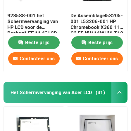
928588-001 het
De Assemblagel53205-
Schermvervanging van
001 L53206-001 HP
HP LCD voor de
Chromebook X360 11
Reeksg1 EE 11,6“ LCD
G2 EE NV116WHM-T10
Comité van
LCD W/Frame Raad van
Beste prijs
Beste prijs
Chromebook X360 11-
HP LCD
VE
Contacteer ons
Contacteer ons
Het Schermvervanging van Acer LCD
(31)