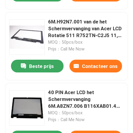
6M.H92N7.001 van de het
Schermvervanging van Acer LCD
Rotatie 511 R752TN-C2J5 11,6“
B116XAB01.4 van Chromebook
MOQ：50pcs/box
Geen EMR
Prijs：Call Me Now
Beste prijs
Contacteer ons
40 PIN Acer LCD het
Schermvervanging
6M.A8ZN7.006 B116XAB01.4
R753T 11,6 Duim
MOQ：50pcs/box
Prijs：Call Me Now