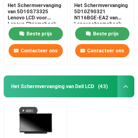
Het Schermvervanging
Het Schermvervanging
van 5D10S73325
5D10Z90321
Lenovo LCD voor
N116BGE-EA2 van
Lenovo Chromebook
Lenovochromebook
C330 B116XAB01
100E Gen3 AMD LCD
Beste prijs
Beste prijs
Contacteer ons
Contacteer ons
Het Schermvervanging van Dell LCD
(43)