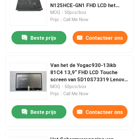
N125HCE-GN1 FHD LCD het
Schermvervanging
MOQ：50pcs/box
Prijs：Call Me Now
Beste prijs
Contacteer ons
Van het de Yogac930-13ikb
81C4 13,9“ FHD LCD Touche
screen van 5D10S73319 Lenovo
van de de Becijferaarassemblage
MOQ：50pcs/box
W het Kaderraad
Prijs：Call Me Now
Beste prijs
Contacteer ons