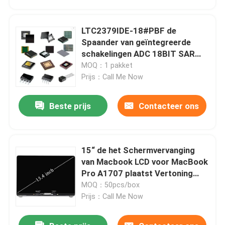
LTC2379IDE-18#PBF de
Spaander van geïntegreerde
schakelingen ADC 18BIT SAR
16DFN
MOQ：1 pakket
Prijs：Call Me Now
Beste prijs
Contacteer ons
15“ de het Schermvervanging
Huis
van Macbook LCD voor MacBook
Pro A1707 plaatst Vertoning
661-06375 uit elkaar
MOQ：50pcs/box
Producten
Prijs：Call Me Now
Video's