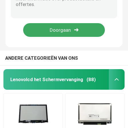
00HW173 Laptop de SCHARNIERreeks van Lenovo Thinkpad 11E Chromebook 11E van Vervangingsdelen
HP ProBook 430 G5 440 de Koelventilator L04370-001 van G5 cpu
Het Schermvervanging van HP LCD
01AY917 Laptop Koelventilator voor Thinkpad X1 Yogoa derde Gen 20LD 20LE
Laptop van 5F10S13905 Thinkbook Lenovo Ventilator 15-IML
Het Schermvervanging van Acer LCD
Het Toetsenbordvervanging van 01AW353 01AV760 Lenovo Thinkpad voor de Yoga 11e derde Gen van ThinkPad 11e
Macbooklcd het Schermvervanging
ANDERE CATEGORIEËN VAN ONS
Microsoft Surfacelcd Vervanging
Lenovolcd het Schermvervanging
(88)
Asuslcd het Schermvervanging
Samsung-Laptop LCD het Schermvervanging
Laptop het LEIDENE Scherm