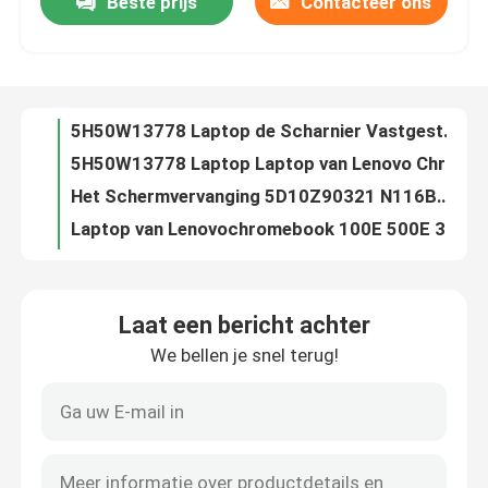
Beste prijs
Contacteer ons
5H50W13778 Laptop de Scharnier Vastgestelde L+R van Lenovo Chromebook 100E Gen3 AMD van Vervangingsdelen
5H50W13778 Laptop Laptop van Lenovo Chromebook 100E Gen3 AMD van Vervangingsdelen het Schermscharnier Vastgestelde L+R
Ongeveer ons
Het Schermvervanging 5D10Z90321 N116BGE-EA2 van Lenovochromebook 100E Gen3 AMD LCD
Laptop van Lenovochromebook 100E 500E 3635mAh 42wh Batterij L17M3PB0 5B10Q13163
Fabrieksreis
Lenovo300e tweede AST Gen Chromebook LCD Vervanging met Vatting en g-Sensor 5D10Y97713
De Vervanging van het Chromebook500e Gen2 Lenovo Scherm met Vatting Geen Naald 5D10T79593
Kwaliteitscontrole
De Vervangingsbecijferaar van het Lenovo300e Gen2 Chromebook Scherm met Vattings g-Sensor 5D10T79505
Het Schermvervanging van 5D10T95195 11,6“ Lenovo LCD voor 300e Chromebook tweede Gen MTK
De Vervanging van het Chromebook500e Gen1 Lenovo LCD Scherm met Vatting 5D10Q79736
Contacteer ons
De Vervanging van het Chromebook300e Lenovo LCD Scherm met Vattings g-Sensor 5D10Q93993
Laat een bericht achter
het Schermvervanging 5D10U89043 van 300E Chromebook Lenovo LCD met Vattings niet Aanraking Verison
Verzoek om een Citaat
We bellen je snel terug!
Touchscreen N23 van 5D68C07628 5D68C09575 Lenovo Chromebook Yogabecijferaar met Vattings g-Sensor
De Yoga11e Gen6 LCD Touchscreen van 5M10W64489 Lenovo Thinkpad Assemblage met Vatting
Lenovolcd het Schermvervanging
5H50W13775 Laptop de Reeks van de de Vensters300w Gen3 500W Gen3 Scharnier van Lenovo van Vervangingsdelen
De SCHARNIER Vastgestelde 5H50Q79755 van Lenovochromebook 500E Gen1
Het Schermvervanging van Dell LCD