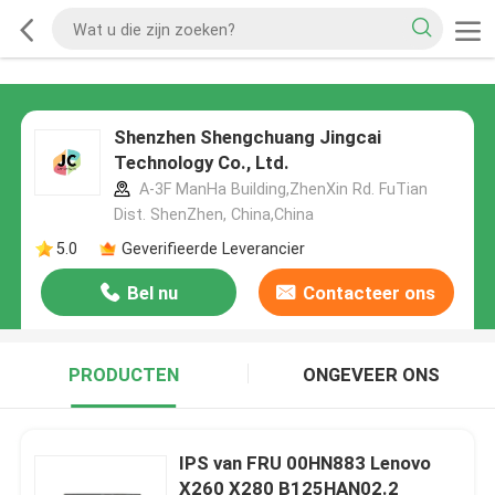
Shenzhen Shengchuang Jingcai
Technology Co., Ltd.
A-3F ManHa Building,ZhenXin Rd. FuTian
Dist. ShenZhen, China,China
5.0
Geverifieerde Leverancier
Bel nu
Contacteer ons
PRODUCTEN
ONGEVEER ONS
IPS van FRU 00HN883 Lenovo
X260 X280 B125HAN02.2