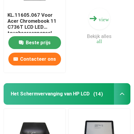
KL.11605.067 Voor
view
Acer Chromebook 11
C736T LCD LED
touchscreenpaneel
Bekijk alles
11,6" HD IPS
all
Beste prijs
B116XAK01.0
B116XAK01.2
Contacteer ons
Het Schermvervanging van HP LCD
(14)