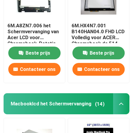
6M.A8ZN7.006 het
6M.HX4N7.001
Schermvervanging van
B140HAN04.0 FHD LCD
Acer LCD voor
Volledig voor ACER
Chromebook-Rotatie
Chromebook de 514
511 R753T 11,6 Duim
cp514-1h-r4hq-V.S.
Beste prijs
Beste prijs
Contacteer ons
Contacteer ons
Macbooklcd het Schermvervanging
(14)