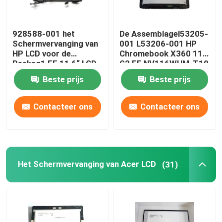
928588-001 het
De Assemblagel53205-
Schermvervanging van
001 L53206-001 HP
HP LCD voor de
Chromebook X360 11
Reeksg1 EE 11,6“ LCD
G2 EE NV116WHM-T10
Comité van
LCD W/Frame Raad van
Beste prijs
Beste prijs
Chromebook X360 11-
HP LCD
VE
Contacteer ons
Contacteer ons
Het Schermvervanging van Acer LCD
(31)