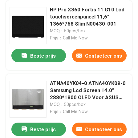
HP Pro X360 Fortis 11 G10 Lcd
touchscreenpaneel 11,6"
1366*768 Slim N00430-001
MOQ：50pcs/box
Prijs：Call Me Now
Beste prijs
Contacteer ons
ATNA40YK04-0 ATNA40YK09-0
Samsung Lcd Screen 14.0"
2880*1800 OLED Voor ASUS
M3400 K3402 K3405 K6400
MOQ：50pcs/box
Prijs：Call Me Now
Beste prijs
Contacteer ons