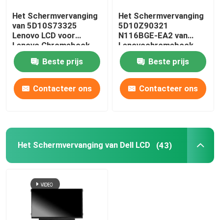
Het Schermvervanging
Het Schermvervanging
Het Scherm van AIO LCD
van 5D10S73325
5D10Z90321
Lenovo LCD voor
N116BGE-EA2 van
Lenovo Chromebook
Lenovochromebook
De Spaander van geïntegreerde schakelingen
C330 B116XAB01
100E Gen3 AMD LCD
Beste prijs
Beste prijs
Laptop de Dekking van Palmrest
Contacteer ons
Contacteer ons
Laptop AC Adapter
Het Schermvervanging van Dell LCD
(43)
Laptop Toetsenbordvervanging
Laptop Batterijvervanging
Laptop Vervangingsdelen