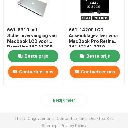
661-8310 het
661-14200 LCD
Schermvervanging van
Assemblagezilver voor
Macbook LCD voor
MacBook Pro Retina
Proretina 15“ A1398
16“ A2141 2019
eind 2013-2014 van
EMC3347
Beste prijs
Beste prijs
Apple
Contacteer ons
Contacteer ons
Bekijk meer
Thuis
Ongeveer ons
Contacteer ons
Desktop Site
Sitemap
Privacy Policy