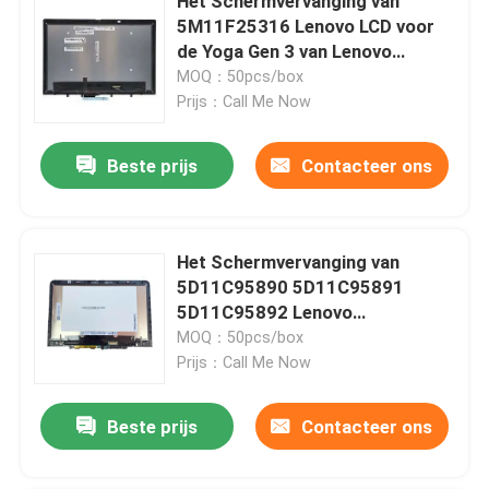
Het Schermvervanging van
5M11F25316 Lenovo LCD voor
de Yoga Gen 3 van Lenovo
ThinkPad L13
MOQ：50pcs/box
Prijs：Call Me Now
Beste prijs
Contacteer ons
Het Schermvervanging van
5D11C95890 5D11C95891
5D11C95892 Lenovo
Chromebook 500E Gen3 AMD
MOQ：50pcs/box
Prijs：Call Me Now
Beste prijs
Contacteer ons